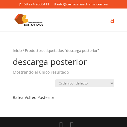
+58 274 2660411
info@carroceriaschama.com.ve
Inicio
/ Productos etiquetados “descarga posterior”
descarga posterior
Mostrando el único resultado
Batea Volteo Posterior