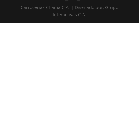
Carrocerías Chama C.A. | Diseñado por: Grupo
Interactivas C.A.