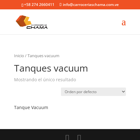
+58 274 2660411
info@carroceriaschama.com.ve
Inicio
/ Tanques vacuum
Tanques vacuum
Mostrando el único resultado
Tanque Vacuum