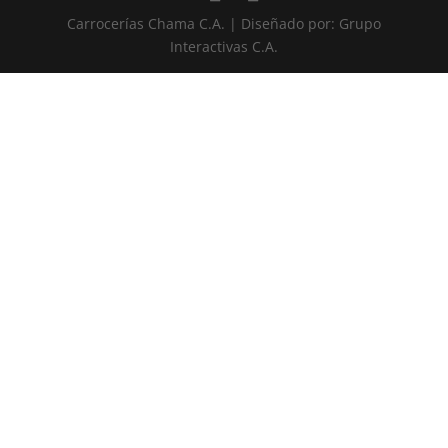
Carrocerías Chama C.A. | Diseñado por: Grupo
Interactivas C.A.